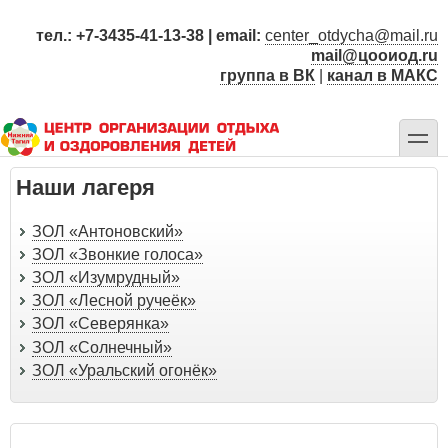
Перейти
к
тел.: +7-3435-41-13-38 | email:
center_otdycha@mail.ru
основному
mail@цооиод.ru
содержанию
группа в ВК
|
канал в МАКС
toggle
Наши лагеря
ЗОЛ «Антоновский»
ЗОЛ «Звонкие голоса»
ЗОЛ «Изумрудный»
ЗОЛ «Лесной ручеёк»
ЗОЛ «Северянка»
ЗОЛ «Солнечный»
ЗОЛ «Уральский огонёк»