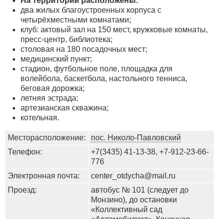
На территории расположены:
два жилых благоустроенных корпуса с
четырёхместными комнатами;
клуб: актовый зал на 150 мест, кружковые комнаты,
пресс-центр, библиотека;
столовая на 180 посадочных мест;
медицинский пункт;
стадион, футбольное поле, площадка для
волейбола, баскетбола, настольного тенниса,
беговая дорожка;
летняя эстрада;
артезианская скважина;
котельная.
Месторасположение:
пос. Николо-Павловский
Телефон:
+7(3435) 41-13-38, +7-912-23-66-
776
Электронная почта:
center_otdycha@mail.ru
Проезд:
автобус № 101 (следует до
Монзино), до остановки
«Коллективный сад