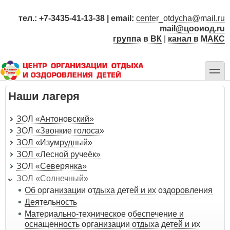
Перейти
к
тел.: +7-3435-41-13-38 | email:
center_otdycha@mail.ru
основному
mail@цооиод.ru
содержанию
группа в ВК
|
канал в МАКС
toggle
Наши лагеря
ЗОЛ «Антоновский»
ЗОЛ «Звонкие голоса»
ЗОЛ «Изумрудный»
ЗОЛ «Лесной ручеёк»
ЗОЛ «Северянка»
ЗОЛ «Солнечный»
Об организации отдыха детей и их оздоровления
Деятельность
Материально-техническое обеспечение и
оснащенность организации отдыха детей и их