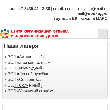
Перейти
к
тел.: +7-3435-41-13-38 | email:
center_otdycha@mail.ru
основному
mail@цооиод.ru
содержанию
группа в ВК
|
канал в МАКС
toggle
Наши лагеря
ЗОЛ «Антоновский»
ЗОЛ «Звонкие голоса»
ЗОЛ «Изумрудный»
ЗОЛ «Лесной ручеёк»
ЗОЛ «Северянка»
ЗОЛ «Солнечный»
ЗОЛ «Уральский огонёк»