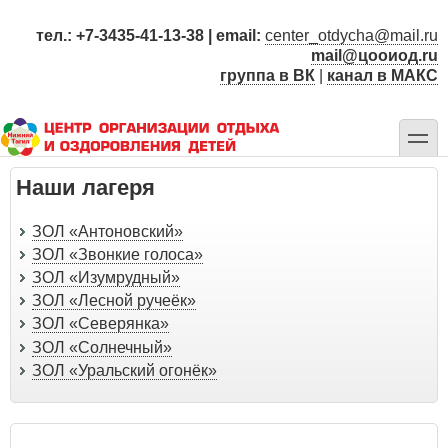
Перейти
к
тел.: +7-3435-41-13-38 | email:
center_otdycha@mail.ru
основному
mail@цооиод.ru
содержанию
группа в ВК
|
канал в МАКС
toggle
Наши лагеря
ЗОЛ «Антоновский»
ЗОЛ «Звонкие голоса»
ЗОЛ «Изумрудный»
ЗОЛ «Лесной ручеёк»
ЗОЛ «Северянка»
ЗОЛ «Солнечный»
ЗОЛ «Уральский огонёк»